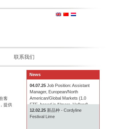
联系我们
News
04.07.25
Job Position: Assistant
Manager, European/North
American/Global Markets (1.0
在客
FTE, based in Almere, Holland)
，提供
12.02.25
新品种 - Cordyline
Festival Lime