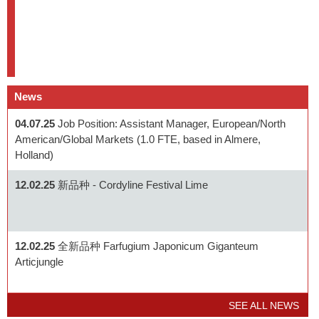
News
04.07.25
Job Position: Assistant Manager, European/North
American/Global Markets (1.0 FTE, based in Almere,
Holland)
12.02.25
新品种 - Cordyline Festival Lime
12.02.25
全新品种 Farfugium Japonicum Giganteum
Articjungle
SEE ALL NEWS